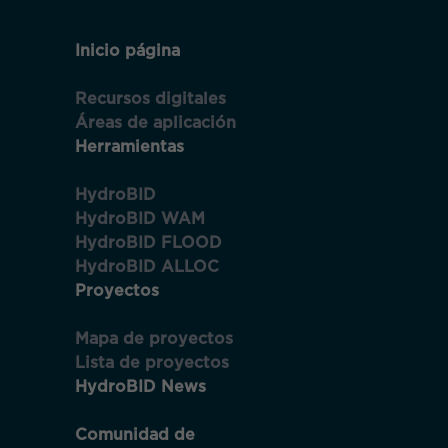
Accede a tu cuenta
Inicio página
Recursos digitales
Áreas de aplicación
Nom
Email
Herramientas
Apel
HydroBID
HydroBID WAM
Contaseña
HydroBID FLOOD
Emai
Te
HydroBID ALLOC
envi
Proyectos
un
corr
Necesarias
a
Mantenerme conectado
esta
Mapa de proyectos
Estas
dire
cookies no
Lista de proyectos
para
son
conf
HydroBID News
tus
opcionales.
¿Has olvidado tu contraseña?
dats
Son
Comunidad de
necesarias