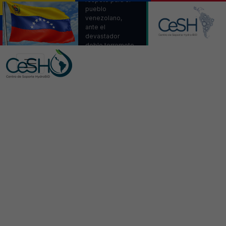
pueblo
venezolano,
ante el
devastador
doble terremoto.
Venezuela,
estamos con
ustedes.