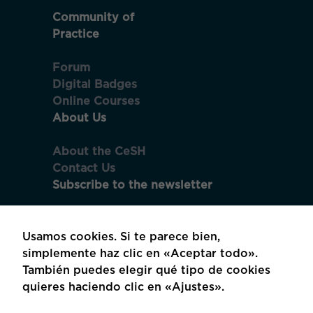
Al compartir tus
Community of
intereses y
Practice
comportamiento
mientras visitas
nuestro sitio,
Forum
aumentas la
Digital Badges
posibilidad de
Online Courses
ver contenido y
ofertas
About Us
personalizados.
About the CeSH
Contact Us
Subscribe to the newsletter
Subscribe to the newsletter and
receive updates every two months!
Usamos cookies. Si te parece bien,
simplemente haz clic en «Aceptar todo».
También puedes elegir qué tipo de cookies
quieres haciendo clic en «Ajustes».