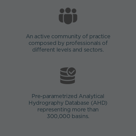
Necesarias
An active community of practice
Estas
composed by professionals of
cookies no
different levels and sectors.
son
opcionales.
Son
necesarias
para que
funcione la
web.
Pre-parametrized Analytical
Hydrography Database (AHD)
Estadísticas
representing more than
Para que
300,000 basins.
podamos
mejorar la
funcionalidad