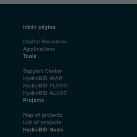
y estructura
de la web, en
base a cómo
se usa la
web.
Inicio página
Digital Resources
Experiencia
Applications
Para que
nuestra web
Tools
funcione lo
mejor posible
Support Center
durante tu
HydroBID WAM
visita. Si
rechaza estas
HydroBID FLOOD
cookies,
HydroBID ALLOC
algunas
Projects
funcionalidades
desaparecerán
de la web.
Map of projects
List of projects
HydroBID News
Marketing