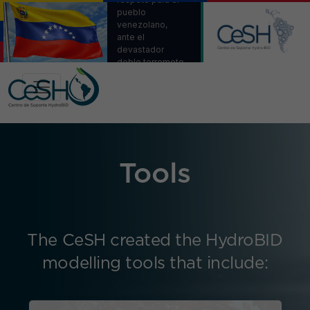
pueblo
venezolano,
ante el
devastador
doble terremoto.
Venezuela,
estamos con
ustedes.
Tools
The CeSH created the HydroBID
modelling tools that include: