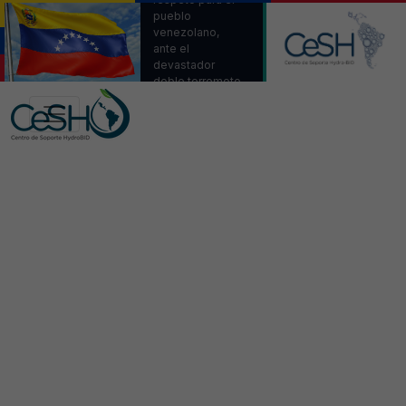
pueblo
venezolano,
ante el
devastador
doble terremoto.
Venezuela,
estamos con
ustedes.