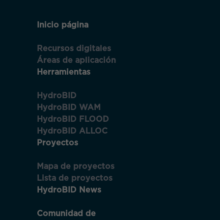
Accede a tu cuenta
Inicio página
Recursos digitales
Áreas de aplicación
Nom
Email
Herramientas
Apel
HydroBID
HydroBID WAM
Contaseña
HydroBID FLOOD
Emai
Te
HydroBID ALLOC
envi
Proyectos
un
corr
Necesarias
a
Mantenerme conectado
esta
Mapa de proyectos
Estas
dire
cookies no
Lista de proyectos
para
son
conf
HydroBID News
tus
opcionales.
¿Has olvidado tu contraseña?
dats
Son
Comunidad de
necesarias