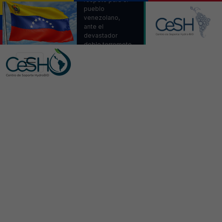
pueblo
venezolano,
ante el
devastador
doble terremoto.
Venezuela,
estamos con
ustedes.