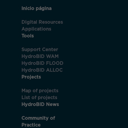
Access your account
Inicio página
Digital Resources
Applications
Email
Tools
Nam
and
Support Center
Last
HydroBID WAM
nam
Password
HydroBID FLOOD
HydroBID ALLOC
Projects
Emai
Keep me signed in
Te
Necesarias
Map of projects
envi
Estas
un
List of projects
cookies no
corr
a
HydroBID News
son
Forgot your password?
esta
opcionales.
dire
Son
para
Community of
necesarias
conf
Practice
tus
para que